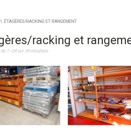
\
ÉTAGÈRES/RACKING ET RANGEMENT
gères/racking et rangem
 de 1–24 sur 39 résultats