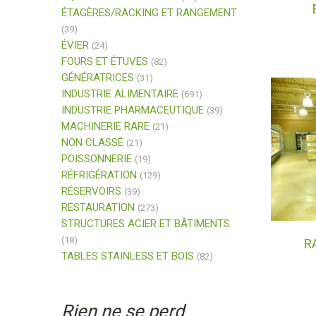
ÉTAGÈRES/RACKING ET RANGEMENT
(39)
ÉVIER
(24)
FOURS ET ÉTUVES
(82)
GÉNÉRATRICES
(31)
INDUSTRIE ALIMENTAIRE
(691)
INDUSTRIE PHARMACEUTIQUE
(39)
MACHINERIE RARE
(21)
NON CLASSÉ
(21)
POISSONNERIE
(19)
RÉFRIGÉRATION
(129)
RÉSERVOIRS
(39)
RESTAURATION
(273)
STRUCTURES ACIER ET BÂTIMENTS
(18)
R
TABLES STAINLESS ET BOIS
(82)
Rien ne se perd