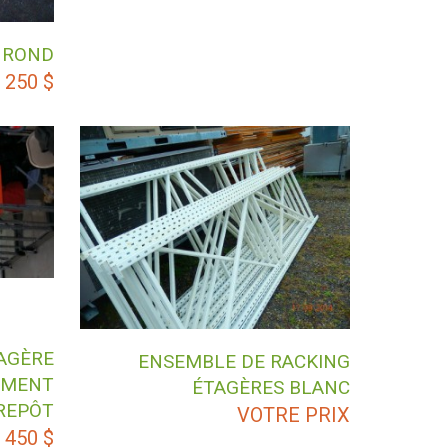
E ROND
250
$
AGÈRE
ENSEMBLE DE RACKING
EMENT
ÉTAGÈRES BLANC
REPÔT
VOTRE PRIX
450
$