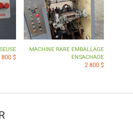
SSEUSE
MACHINE RARE EMBALLAGE
ENSACHAGE
 800
$
2 800
$
R