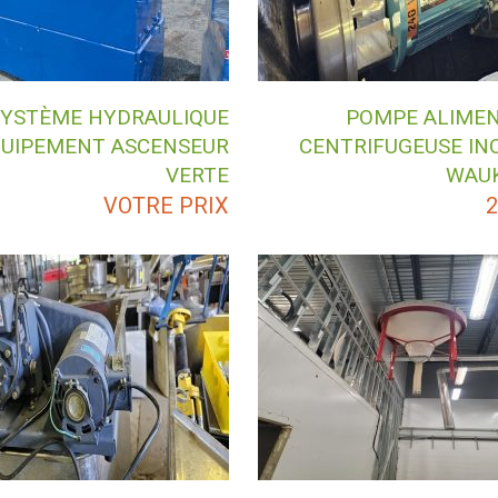
SYSTÈME HYDRAULIQUE
POMPE ALIMEN
UIPEMENT ASCENSEUR
CENTRIFUGEUSE IN
VERTE
WAU
VOTRE PRIX
2