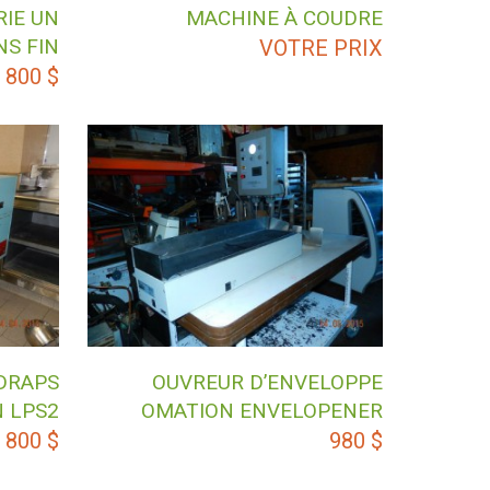
RIE UN
MACHINE À COUDRE
NS FIN
VOTRE PRIX
 800
$
DRAPS
OUVREUR D’ENVELOPPE
 LPS2
OMATION ENVELOPENER
 800
$
980
$