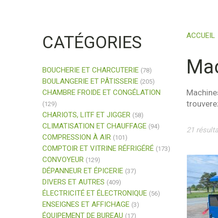
ACCUEIL
CATÉGORIES
Mac
BOUCHERIE ET CHARCUTERIE
(78)
BOULANGERIE ET PÂTISSERIE
(205)
Machines
CHAMBRE FROIDE ET CONGÉLATION
trouvere
(129)
CHARIOTS, LITF ET JIGGER
(58)
CLIMATISATION ET CHAUFFAGE
(94)
21 résulta
COMPRESSION À AIR
(101)
COMPTOIR ET VITRINE RÉFRIGÉRÉ
(173)
CONVOYEUR
(129)
DÉPANNEUR ET ÉPICERIE
(37)
DIVERS ET AUTRES
(409)
ÉLECTRICITÉ ET ÉLECTRONIQUE
(56)
ENSEIGNES ET AFFICHAGE
(3)
ÉQUIPEMENT DE BUREAU
(17)