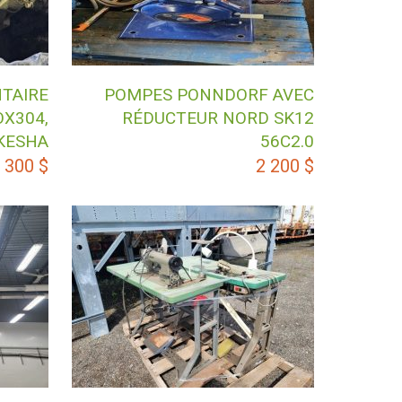
TAIRE
POMPES PONNDORF AVEC
OX304,
RÉDUCTEUR NORD SK12
KESHA
56C2.0
 300
$
2 200
$