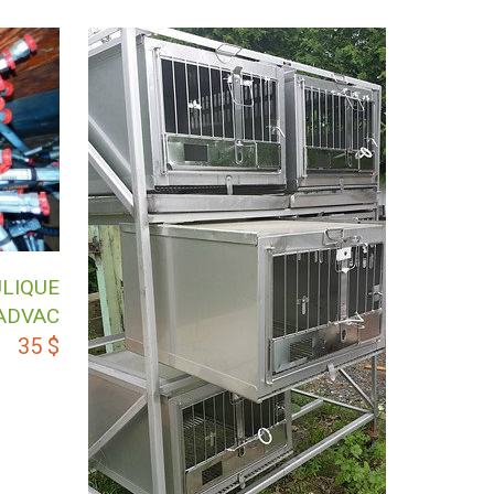
LIQUE
ADVAC
35
$