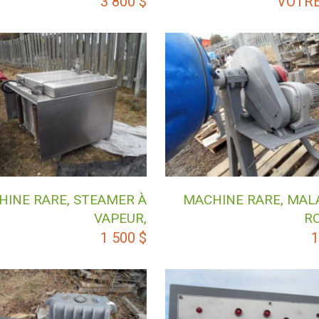
3 800
$
VOTRE
HINE RARE, STEAMER À
MACHINE RARE, MAL
VAPEUR,
R
1 500
$
1