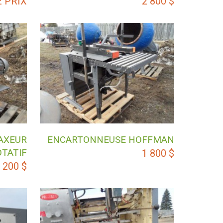
 PRIX
2 800
$
AXEUR
ENCARTONNEUSE HOFFMAN
OTATIF
1 800
$
 200
$