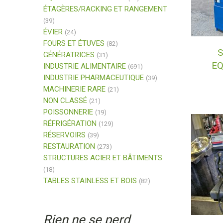
ÉTAGÈRES/RACKING ET RANGEMENT
(39)
ÉVIER
(24)
FOURS ET ÉTUVES
(82)
GÉNÉRATRICES
(31)
EQ
INDUSTRIE ALIMENTAIRE
(691)
INDUSTRIE PHARMACEUTIQUE
(39)
MACHINERIE RARE
(21)
NON CLASSÉ
(21)
POISSONNERIE
(19)
RÉFRIGÉRATION
(129)
RÉSERVOIRS
(39)
RESTAURATION
(273)
STRUCTURES ACIER ET BÂTIMENTS
(18)
TABLES STAINLESS ET BOIS
(82)
Rien ne se perd