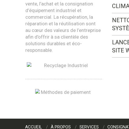
vente, l’achat et la consignation
CLIMA
d’équipement industriel et
commercial. La récupération, la
NETT
réparation et la réutilisation sont
SYST
au cœur des valeurs de l’entreprise
afin d’offrir à sa clientèle des
LANC
solutions durables et éco-
SITE 
responsable.
ACCUEIL
À PROPOS
SERVICES
CONSIGNA