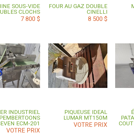
INE SOUS-VIDE
FOUR AU GAZ DOUBLE
OUBLES CLOCHS
CINELLI
7 800
$
8 500
$
CER INDUSTRIEL
PIQUEUSE IDEAL
PEMBERTOONS
LUMAR MT150M
PAT
SEVEN ECM-201
COUT
VOTRE PRIX
VOTRE PRIX