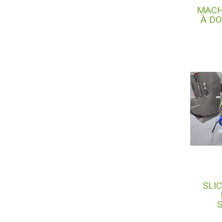
MACH
À D
SLI