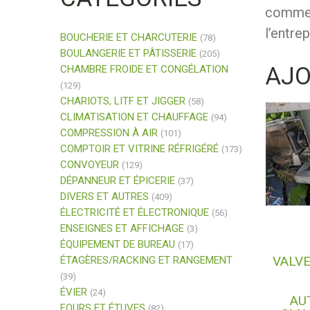
commerc
l’entre
BOUCHERIE ET CHARCUTERIE
(78)
BOULANGERIE ET PÂTISSERIE
(205)
AJ
CHAMBRE FROIDE ET CONGÉLATION
(129)
CHARIOTS, LITF ET JIGGER
(58)
CLIMATISATION ET CHAUFFAGE
(94)
COMPRESSION À AIR
(101)
COMPTOIR ET VITRINE RÉFRIGÉRÉ
(173)
CONVOYEUR
(129)
DÉPANNEUR ET ÉPICERIE
(37)
DIVERS ET AUTRES
(409)
ÉLECTRICITÉ ET ÉLECTRONIQUE
(56)
ENSEIGNES ET AFFICHAGE
(3)
ÉQUIPEMENT DE BUREAU
(17)
VALVE
ÉTAGÈRES/RACKING ET RANGEMENT
(39)
ÉVIER
(24)
AU
FOURS ET ÉTUVES
(82)