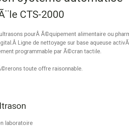
Ã¨le CTS-2000
r ultrasons pourÂ Ã©quipement alimentaire ou pha
gital.Â Ligne de nettoyage sur base aqueuse activ
lement programmable par Ã©cran tactile.
rerons toute offre raisonnable.
ltrason
n laboratoire