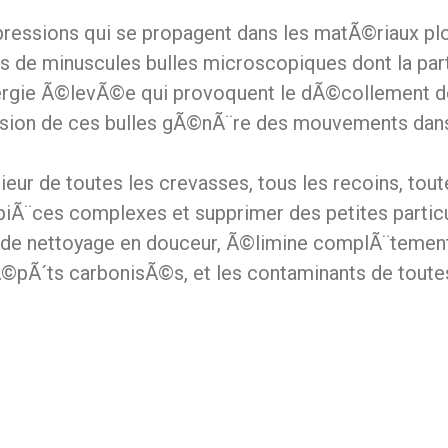
 pressions qui se propagent dans les matÃ©riaux pl
s de minuscules bulles microscopiques dont la par
rgie Ã©levÃ©e qui provoquent le dÃ©collement d
osion de ces bulles gÃ©nÃ¨re des mouvements dans 
ur de toutes les crevasses, tous les recoins, tout
 piÃ¨ces complexes et supprimer des petites partic
e nettoyage en douceur, Ã©limine complÃ¨tement 
 dÃ©pÃ´ts carbonisÃ©s, et les contaminants de toute