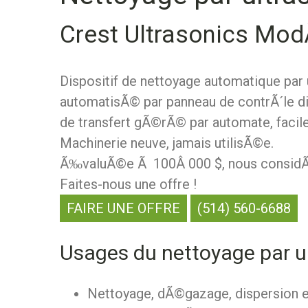
Crest Ultrasonics Mod
Dispositif de nettoyage automatique pa
automatisÃ© par panneau de contrÃ´le di
de transfert gÃ©rÃ© par automate, faci
Machinerie neuve, jamais utilisÃ©e.
Ã‰valuÃ©e Ã 100Â 000 $, nous considÃ©
Faites-nous une offre !
FAIRE UNE OFFRE
(514) 560-6688
Usages du nettoyage par u
Nettoyage, dÃ©gazage, dispersion e