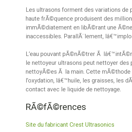
Les ultrasons forment des variations de
haute frÃ©quence produisent des million
immÃ©diatement en libÃ©rant une Ã©ne
inaccessibles. ParallÃ¨lement, lâ€™impl
L’eau pouvant pÃ©nÃ©trer Ã lâ€™intÃ©rie
le nettoyeur ultrasons peut nettoyer des
nettoyÃ©es Ã la main. Cette mÃ©thode d
l’oxydation, lâ€™huile, les graisses, les
contact avec le liquide de nettoyage.
RÃ©fÃ©rences
Site du fabricant Crest Ultrasonics