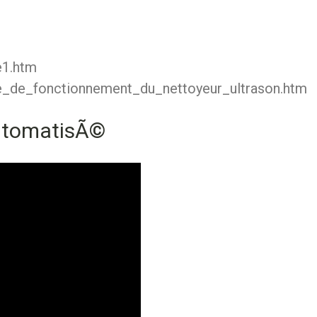
e1.htm
ipe_de_fonctionnement_du_nettoyeur_ultrason.htm
utomatisÃ©