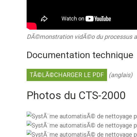
DÃ©monstration vidÃ©o du processus au
Documentation technique
TÃ©LÃ©CHARGER LE PDF
(anglais)
Photos du CTS-2000