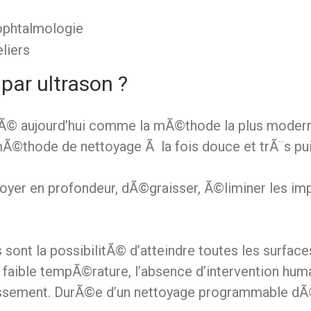
 ophtalmologie
liers
par ultrason ?
rÃ© aujourd’hui comme la mÃ©thode la plus moder
 mÃ©thode de nettoyage Ã la fois douce et trÃ¨s pu
oyer en profondeur,
dÃ©graisser, Ã©liminer les i
 sont la possibilitÃ© d’atteindre toutes les surfac
de faible tempÃ©rature, l’absence d’intervention hu
stissement. DurÃ©e d’un nettoyage programmable d