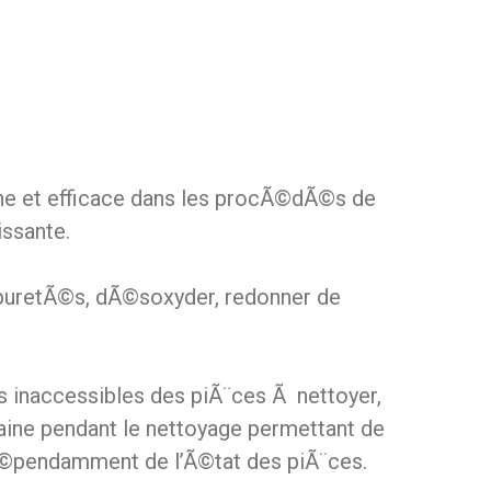
ne et efficace dans les procÃ©dÃ©s de
issante.
mpuretÃ©s, dÃ©soxyder, redonner de
es inaccessibles des piÃ¨ces Ã nettoyer,
maine pendant le nettoyage permettant de
Ã©pendamment de l’Ã©tat des piÃ¨ces.