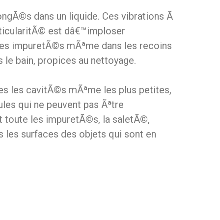
ongÃ©s dans un liquide. Ces vibrations Ã
ticularitÃ© est dâ€™imploser
es impuretÃ©s mÃªme dans les recoins
le bain, propices au nettoyage.
es les cavitÃ©s mÃªme les plus petites,
ules qui ne peuvent pas Ãªtre
toute les impuretÃ©s, la saletÃ©,
s les surfaces des objets qui sont en