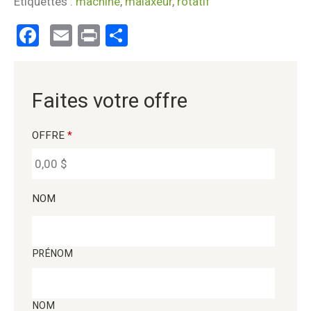
Étiquettes :
machine
,
malaxeur
,
rotatif
Facebook
Email
Print
Partager
Faites votre offre
OFFRE
*
NOM
PRÉNOM
NOM