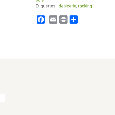
bois
Étiquettes :
depicerie
,
racking
Facebook
Email
Print
Partager