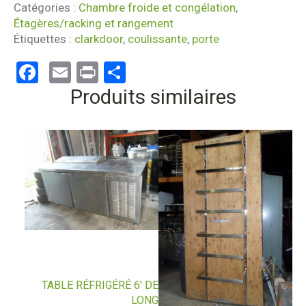
Catégories :
Chambre froide et congélation
,
Étagères/racking et rangement
Étiquettes :
clarkdoor
,
coulissante
,
porte
Facebook
Email
Print
Partager
Produits similaires
TABLE RÉFRIGÉRÉ 6′ DE
LONG