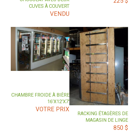
225
$
CUVES À COUVERT
VENDU
CHAMBRE FROIDE À BIÈRE
16’X12’X7′
VOTRE PRIX
RACKING ÉTAGÈRES DE
MAGASIN DE LINGE
850
$