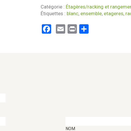
Catégorie :
Étagères/racking et rangeme
Étiquettes :
blanc
,
ensemble
,
etageres
,
ra
Facebook
Email
Print
Partager
NOM