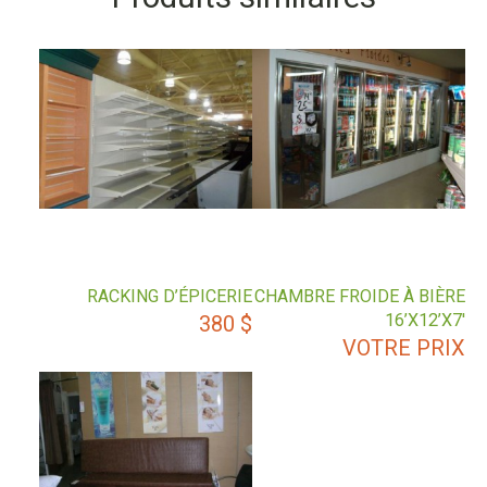
RACKING D’ÉPICERIE
CHAMBRE FROIDE À BIÈRE
16’X12’X7′
380
$
VOTRE PRIX