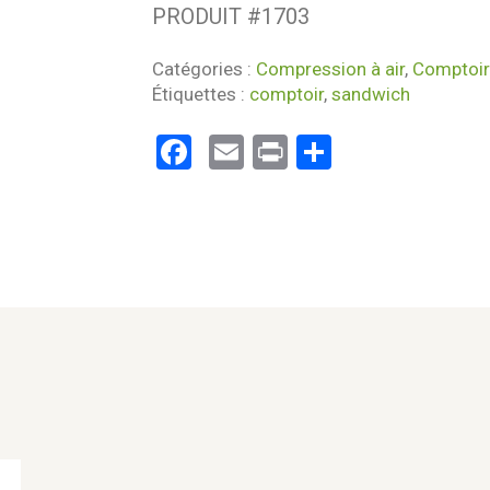
PRODUIT #
1703
Catégories :
Compression à air
,
Comptoir 
Étiquettes :
comptoir
,
sandwich
Facebook
Email
Print
Partager