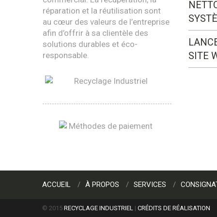
NETT
réparation et la réutilisation sont
SYST
au cœur des valeurs de l’entreprise
afin d’offrir à sa clientèle des
LANC
solutions durables et éco-
SITE 
responsable.
ACCUEIL
À PROPOS
SERVICES
CONSIGNA
© 2015
RECYCLAGE INDUSTRIEL
|
CRÉDITS DE RÉALISATION