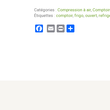
Catégories :
Compression à air
,
Comptoir 
Étiquettes :
comptoir
,
frigo
,
ouvert
,
refrig
Facebook
Email
Print
Partager