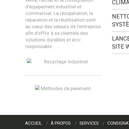
vente, l’achat et la consignation
CLIMA
d’équipement industriel et
commercial. La récupération, la
NETT
réparation et la réutilisation sont
SYST
au cœur des valeurs de l’entreprise
afin d’offrir à sa clientèle des
LANC
solutions durables et éco-
SITE 
responsable.
ACCUEIL
À PROPOS
SERVICES
CONSIGNA