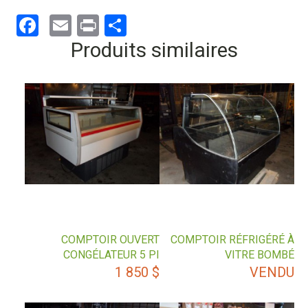
Facebook
Email
Print
Partager
Produits similaires
COMPTOIR OUVERT
COMPTOIR RÉFRIGÉRÉ À
CONGÉLATEUR 5 PI
VITRE BOMBÉ
1 850
$
VENDU