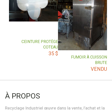
CEINTURE PROTÈGE
COTEAU
35
$
FUMOIR À CUISSON
BRUTE
VENDU
À PROPOS
Recyclage Industriel œuvre dans la vente, l’achat et la