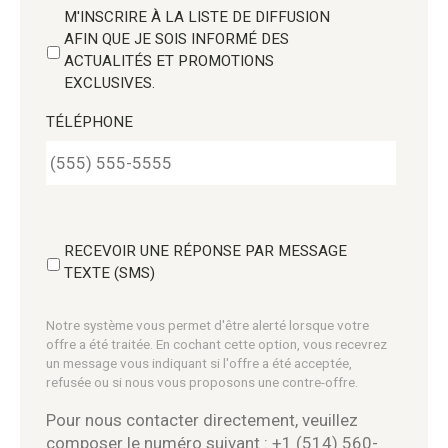
M'INSCRIRE À LA LISTE DE DIFFUSION
AFIN QUE JE SOIS INFORMÉ DES
ACTUALITÉS ET PROMOTIONS
EXCLUSIVES.
TÉLÉPHONE
RECEVOIR UNE RÉPONSE PAR MESSAGE
TEXTE (SMS)
Notre système vous permet d'être alerté lorsque votre
offre a été traitée. En cochant cette option, vous recevrez
un message vous indiquant si l'offre a été acceptée,
refusée ou si nous vous proposons une contre-offre.
Pour nous contacter directement, veuillez
composer le numéro suivant : +1 (514) 560-