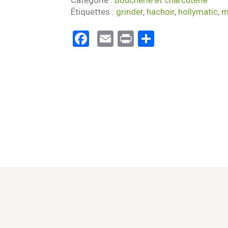
Catégorie :
Boucherie et charcuterie
Étiquettes :
grinder
,
hachoir
,
hollymatic
,
m
Facebook
Email
Print
Partager