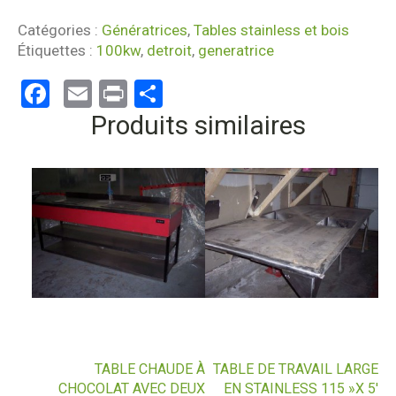
Catégories :
Génératrices
,
Tables stainless et bois
Étiquettes :
100kw
,
detroit
,
generatrice
Facebook
Email
Print
Partager
Produits similaires
TABLE CHAUDE À
TABLE DE TRAVAIL LARGE
CHOCOLAT AVEC DEUX
EN STAINLESS 115 »X 5′