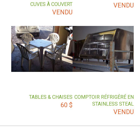
CUVES À COUVERT
VENDU
VENDU
TABLES & CHAISES
COMPTOIR RÉFRIGÉRÉ EN
STAINLESS STEAL
60
$
VENDU