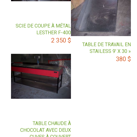
SCIE DE COUPE À MÉTAL
LESTHER F-400
2 350
$
TABLE DE TRAVAIL EN
STAILESS 9′ X 30 »
380
$
TABLE CHAUDE À
CHOCOLAT AVEC DEUX
CUVES À COUVERT