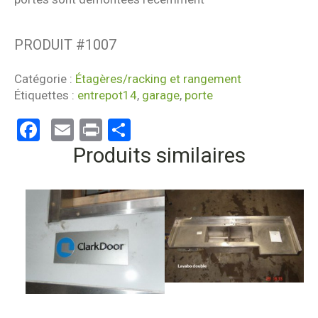
PRODUIT #
1007
Catégorie :
Étagères/racking et rangement
Étiquettes :
entrepot14
,
garage
,
porte
Facebook
Email
Print
Partager
Produits similaires