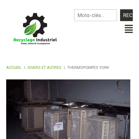
ACCUEIL
\
DIVERS ET AUTRES
\
THERMOPOMPES YORK