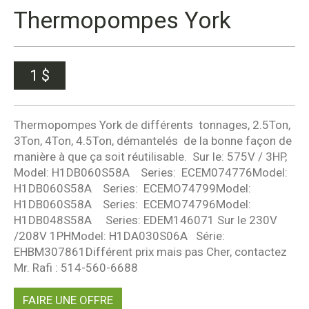
Thermopompes York
1
$
Thermopompes York de différents tonnages, 2.5Ton,
3Ton, 4Ton, 4.5Ton, démantelés de la bonne façon de
manière à que ça soit réutilisable. Sur le: 575V / 3HP,
Model: H1DB060S58A Series: ECEM074776Model:
H1DB060S58A Series: ECEMO74799Model:
H1DB060S58A Series: ECEMO74796Model:
H1DB048S58A Series: EDEM146071 Sur le 230V
/208V 1PHModel: H1DA030S06A Série:
EHBM307861Différent prix mais pas Cher, contactez
Mr. Rafi : 514-560-6688
FAIRE UNE OFFRE