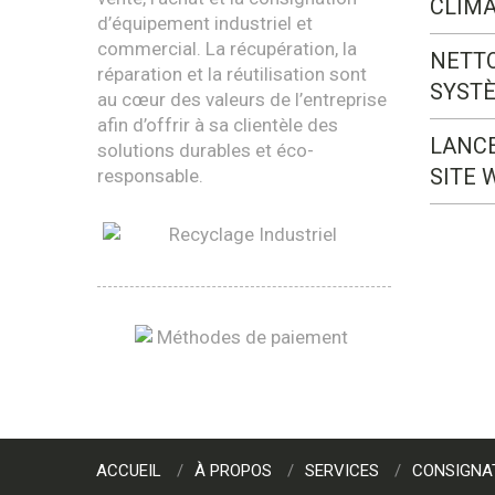
CLIMA
d’équipement industriel et
commercial. La récupération, la
NETT
réparation et la réutilisation sont
SYST
au cœur des valeurs de l’entreprise
afin d’offrir à sa clientèle des
LANC
solutions durables et éco-
SITE 
responsable.
ACCUEIL
À PROPOS
SERVICES
CONSIGNA