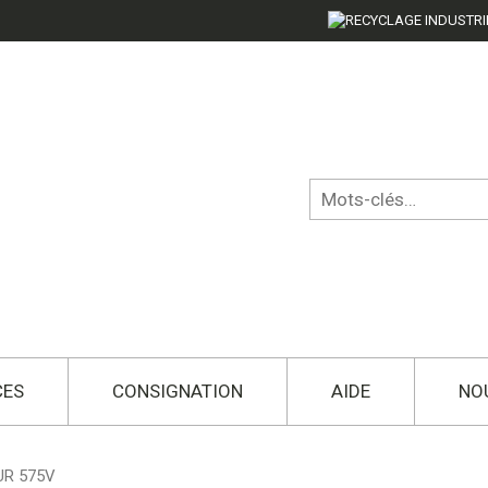
CES
CONSIGNATION
AIDE
NO
UR 575V