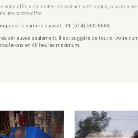
 votre offre a été traitée. En cochant cette option, vous recevre
ns une contre-offre.
composer le numéro suivant : +1 (514) 560-6688
es sérieuses seulement. Il est suggéré de fournir votre nu
ontacterons en 48 heures maximum.