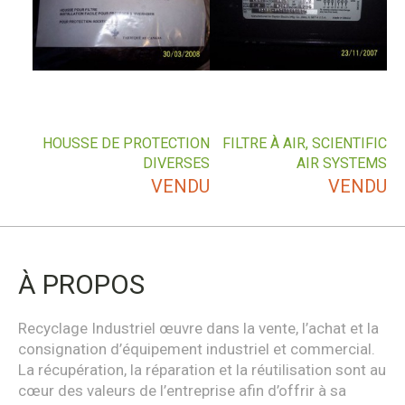
HOUSSE DE PROTECTION
FILTRE À AIR, SCIENTIFIC
DIVERSES
AIR SYSTEMS
VENDU
VENDU
À PROPOS
Recyclage Industriel œuvre dans la vente, l’achat et la
consignation d’équipement industriel et commercial.
La récupération, la réparation et la réutilisation sont au
cœur des valeurs de l’entreprise afin d’offrir à sa