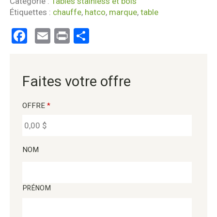
Catégorie :
Tables stainless et bois
Étiquettes :
chauffe
,
hatco
,
marque
,
table
Facebook
Email
Print
Partager
Faites votre offre
OFFRE
*
NOM
PRÉNOM