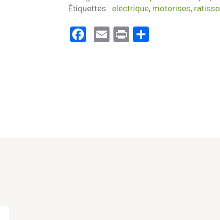
Étiquettes :
electrique
,
motorises
,
ratisso
Facebook
Email
Print
Partager