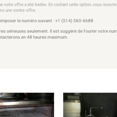
 votre offre a été traitée. En cochant cette option, vous recevre
ns une contre-offre.
composer le numéro suivant : +1 (514) 560-6688
es sérieuses seulement. Il est suggéré de fournir votre nu
ontacterons en 48 heures maximum.