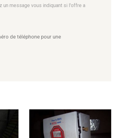
z un message vous indiquant si l'offre a
méro de téléphone pour une