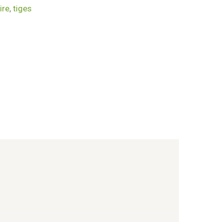
ire
,
tiges