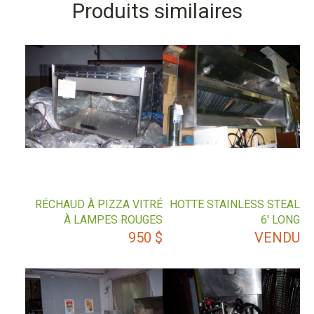
Produits similaires
RÉCHAUD À PIZZA VITRÉ
HOTTE STAINLESS STEAL
À LAMPES ROUGES
6′ LONG
950
$
VENDU