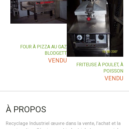
FOUR À PIZZA AU GAZ
BLODGETT
VENDU
FRITEUSE À POULET, À
POISSON
VENDU
À PROPOS
Recyclage Industriel œuvre dans la vente, l’achat et la