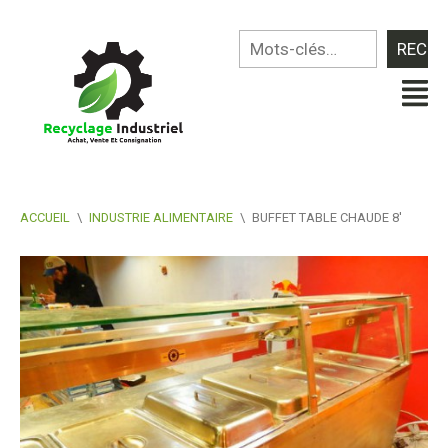
ACCUEIL
\
INDUSTRIE ALIMENTAIRE
\
BUFFET TABLE CHAUDE 8′