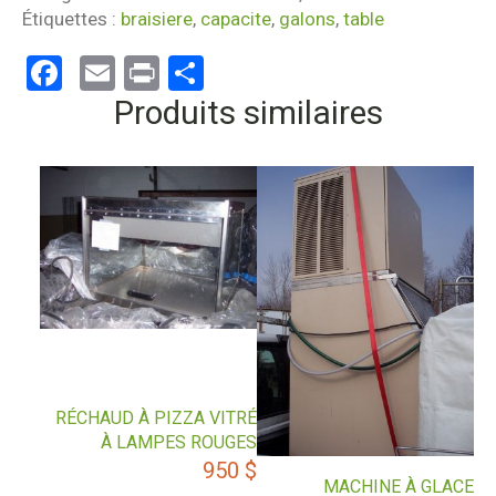
Étiquettes :
braisiere
,
capacite
,
galons
,
table
Facebook
Email
Print
Partager
Produits similaires
RÉCHAUD À PIZZA VITRÉ
À LAMPES ROUGES
950
$
MACHINE À GLACE