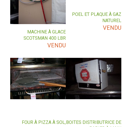
POEL ET PLAQUE À GAZ
NATUREL
VENDU
MACHINE À GLACE
SCOTSMAN 400 LBR
VENDU
FOUR À PIZZA À SOL,
BOITES DISTRIBUTRICE DE