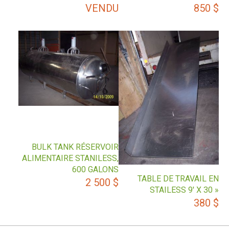
VENDU
850
$
BULK TANK RÉSERVOIR
ALIMENTAIRE STANILESS,
600 GALONS
TABLE DE TRAVAIL EN
2 500
$
STAILESS 9′ X 30 »
380
$