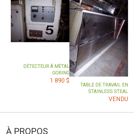
DÉTECTEUR À MÉTAL
GORING
1 890
$
TABLE DE TRAVAIL EN
STAINLESS STEAL
VENDU
À PROPOS