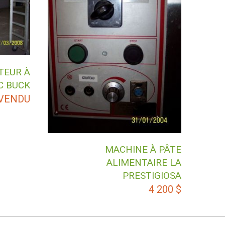
TEUR À
C BUCK
VENDU
MACHINE À PÂTE
ALIMENTAIRE LA
PRESTIGIOSA
4 200
$