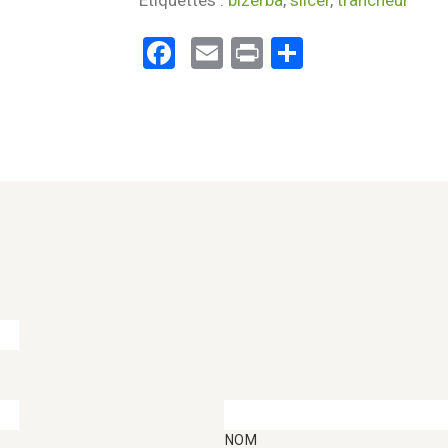
Étiquettes :
bizerba
,
slicer
,
trancheur
Facebook
Email
Print
Partager
NOM