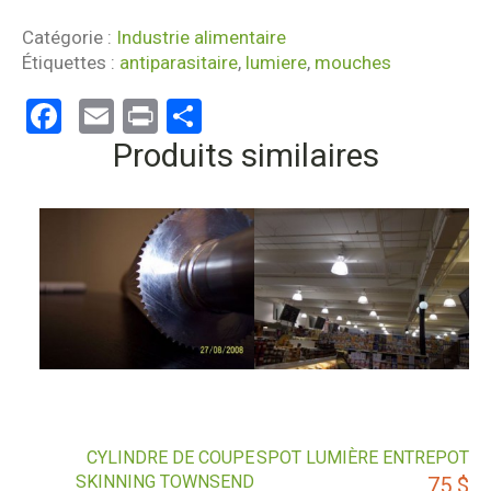
Catégorie :
Industrie alimentaire
Étiquettes :
antiparasitaire
,
lumiere
,
mouches
Facebook
Email
Print
Partager
Produits similaires
CYLINDRE DE COUPE
SPOT LUMIÈRE ENTREPOT
SKINNING TOWNSEND
75
$