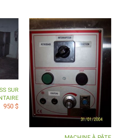
SS SUR
NTAIRE
950
$
MACHINE À PÂTE