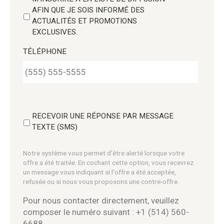
AFIN QUE JE SOIS INFORMÉ DES
ACTUALITÉS ET PROMOTIONS
EXCLUSIVES.
TÉLÉPHONE
RECEVOIR UNE RÉPONSE PAR MESSAGE
TEXTE (SMS)
Notre système vous permet d'être alerté lorsque votre
offre a été traitée. En cochant cette option, vous recevrez
un message vous indiquant si l'offre a été acceptée,
refusée ou si nous vous proposons une contre-offre.
Pour nous contacter directement, veuillez
composer le numéro suivant : +1 (514) 560-
6688