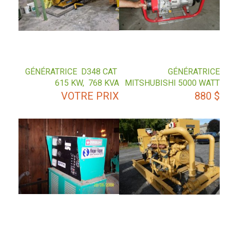
GÉNÉRATRICE D348 CAT
GÉNÉRATRICE
615 KW, 768 KVA
MITSHUBISHI 5000 WATT
VOTRE PRIX
880
$