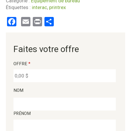
Catégorie :
Équipement de bureau
Étiquettes :
interac
,
printrex
Facebook
Email
Print
Partager
Faites votre offre
OFFRE
*
NOM
PRÉNOM