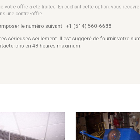
 votre offre a été traitée. En cochant cette option, vous recevre
ns une contre-offre.
composer le numéro suivant : +1 (514) 560-6688
es sérieuses seulement. Il est suggéré de fournir votre nu
ontacterons en 48 heures maximum.