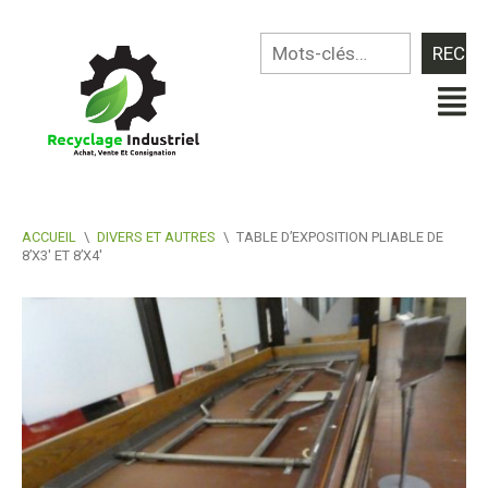
ACCUEIL
\
DIVERS ET AUTRES
\
TABLE D’EXPOSITION PLIABLE DE
8’X3′ ET 8’X4′