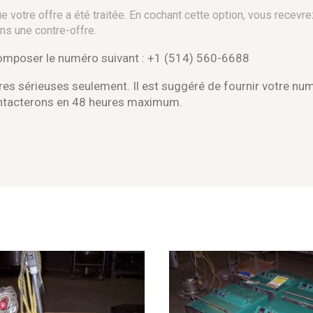
 votre offre a été traitée. En cochant cette option, vous recevre
ns une contre-offre.
composer le numéro suivant : +1 (514) 560-6688
es sérieuses seulement. Il est suggéré de fournir votre nu
ontacterons en 48 heures maximum.