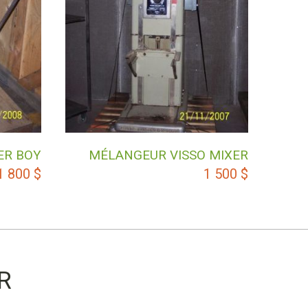
ER BOY
MÉLANGEUR VISSO MIXER
1 800
$
1 500
$
R