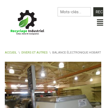
ACCUEIL
\
DIVERS ET AUTRES
\
BALANCE ÉLECTRONIQUE HOBART