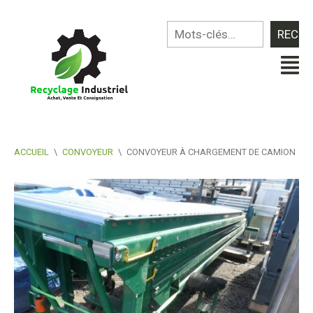
ACCUEIL
\
CONVOYEUR
\
CONVOYEUR À CHARGEMENT DE CAMION