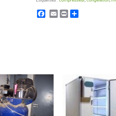
Étiquettes :
compresseur
,
congelation
,
m
Facebook
Email
Print
Partager