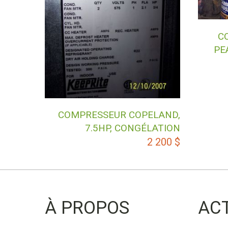
C
PE
COMPRESSEUR COPELAND,
7.5HP, CONGÉLATION
2 200
$
À PROPOS
AC