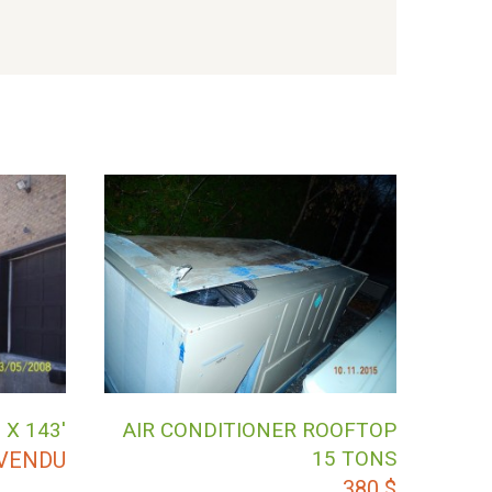
 X 143′
AIR CONDITIONER ROOFTOP
15 TONS
VENDU
380
$