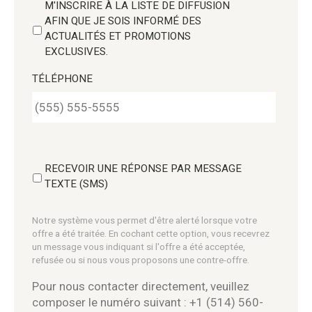
M'INSCRIRE À LA LISTE DE DIFFUSION
AFIN QUE JE SOIS INFORMÉ DES
ACTUALITÉS ET PROMOTIONS
EXCLUSIVES.
TÉLÉPHONE
RECEVOIR UNE RÉPONSE PAR MESSAGE
TEXTE (SMS)
Notre système vous permet d'être alerté lorsque votre
offre a été traitée. En cochant cette option, vous recevrez
un message vous indiquant si l'offre a été acceptée,
refusée ou si nous vous proposons une contre-offre.
Pour nous contacter directement, veuillez
composer le numéro suivant : +1 (514) 560-