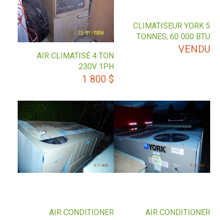
CLIMATISEUR YORK 5
TONNES, 60 000 BTU
VENDU
AIR CLIMATISÉ 4 TON
230V 1PH
1 800
$
AIR CONDITIONER
AIR CONDITIONER