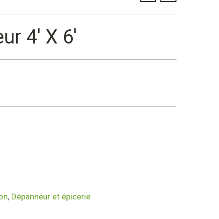
r 4′ X 6′
on
,
Dépanneur et épicerie