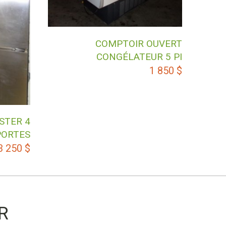
COMPTOIR OUVERT
CONGÉLATEUR 5 PI
1 850
$
STER 4
PORTES
3 250
$
R