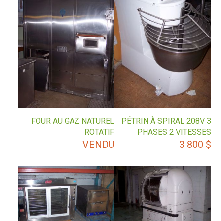
FOUR AU GAZ NATUREL
PÉTRIN À SPIRAL 208V 3
ROTATIF
PHASES 2 VITESSES
VENDU
3 800
$