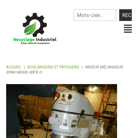
ACCUEIL
\
BOULANGERIE ET PÂTISSERIE
\
MIXEUR MÉLANGEUR
SPAR MIXER 40PZ-O